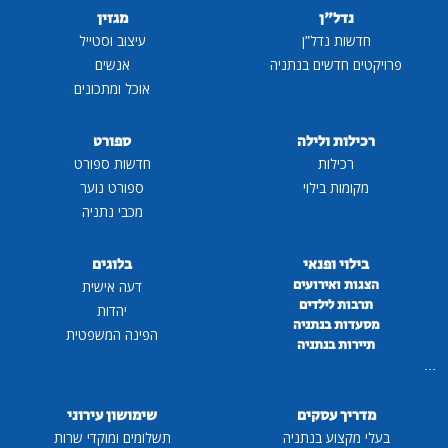
נדל"ן
מגזין
חדשות נדל"ן
עיצוב וסטייל
פרויקטים חדשים בנתניה
אנשים
אוכל ומתכונים
רכילות ולילה
ספורט
רכילות
חדשות ספורט
מקומות בילוי
ספורט נוער
מכבי נתניה
בילוי ופנאי
בלוגים
הצגות ואירועים
דעה אישית
תרבות לילדים
יהדות
מסעדות בנתניה
הפינה המשפטית
תיירות בנתניה
...
מדריך עסקים
שימושון עירוני
בעלי מקצוע בנתניה
תשלומים ומוקדי שרות