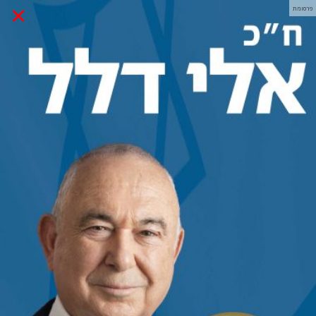
×
פרסומת