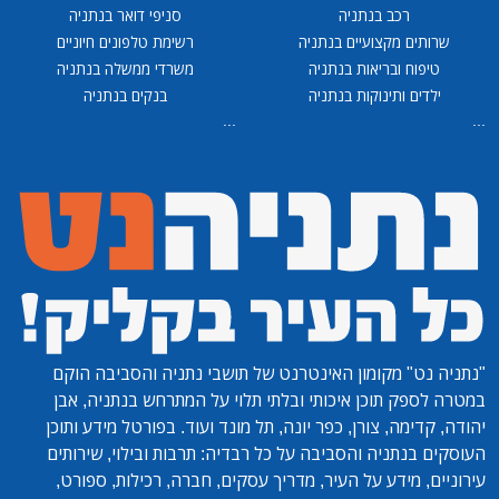
רכב בנתניה
סניפי דואר בנתניה
שרותים מקצועיים בנתניה
רשימת טלפונים חיוניים
טיפוח ובריאות בנתניה
משרדי ממשלה בנתניה
ילדים ותינוקות בנתניה
בנקים בנתניה
...
...
"נתניה נט"
מקומון האינטרנט של תושבי נתניה והסביבה הוקם
במטרה לספק תוכן איכותי ובלתי תלוי על המתרחש בנתניה, אבן
יהודה, קדימה, צורן, כפר יונה, תל מונד ועוד. בפורטל מידע ותוכן
העוסקים בנתניה והסביבה על כל רבדיה: תרבות ובילוי, שירותים
עירוניים, מידע על העיר, מדריך עסקים, חברה, רכילות, ספורט,