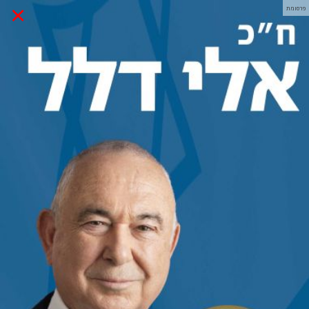
×
פרסומת