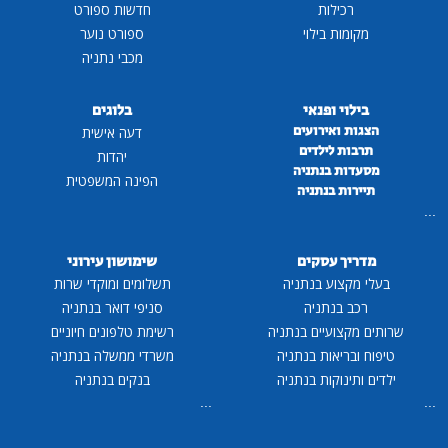
רכילות
חדשות ספורט
מקומות בילוי
ספורט נוער
מכבי נתניה
בילוי ופנאי
בלוגים
הצגות ואירועים
דעה אישית
תרבות לילדים
יהדות
מסעדות בנתניה
הפינה המשפטית
תיירות בנתניה
...
מדריך עסקים
שימושון עירוני
בעלי מקצוע בנתניה
תשלומים ומוקדי שרות
רכב בנתניה
סניפי דואר בנתניה
שרותים מקצועיים בנתניה
רשימת טלפונים חיוניים
טיפוח ובריאות בנתניה
משרדי ממשלה בנתניה
ילדים ותינוקות בנתניה
בנקים בנתניה
...
...