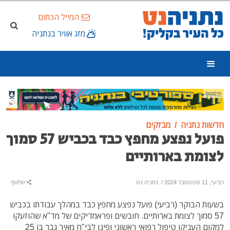
המייל הכתום
מזג אוויר בנתניה
פרסומת
חדשות נתניה
מבזקים
פועל נפצע מחפץ כבד בכביש 57 סמוך
לצומת בארותיים
רביעי, 11 ספטמבר 2024
/
נתניה נט
שיתוף
בשעות הבוקר (רביעי) פועל נפצע מחפץ כבד במהלך עבודתו בכביש
57 סמוך לצומת בארותיים. חובשים ופראמדיקים של מד"א שהוזעקו
למקום העניקו טיפול רפואי ראשוני ופינו לבי"ח מאיר גבר בן 25