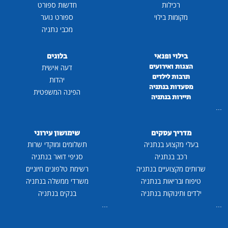
רכילות
חדשות ספורט
מקומות בילוי
ספורט נוער
מכבי נתניה
בילוי ופנאי
בלוגים
הצגות ואירועים
דעה אישית
תרבות לילדים
יהדות
מסעדות בנתניה
הפינה המשפטית
תיירות בנתניה
...
מדריך עסקים
שימושון עירוני
בעלי מקצוע בנתניה
תשלומים ומוקדי שרות
רכב בנתניה
סניפי דואר בנתניה
שרותים מקצועיים בנתניה
רשימת טלפונים חיוניים
טיפוח ובריאות בנתניה
משרדי ממשלה בנתניה
ילדים ותינוקות בנתניה
בנקים בנתניה
...
...