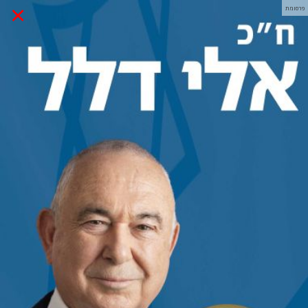
×
פרסומת