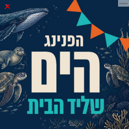
×
פרסומת