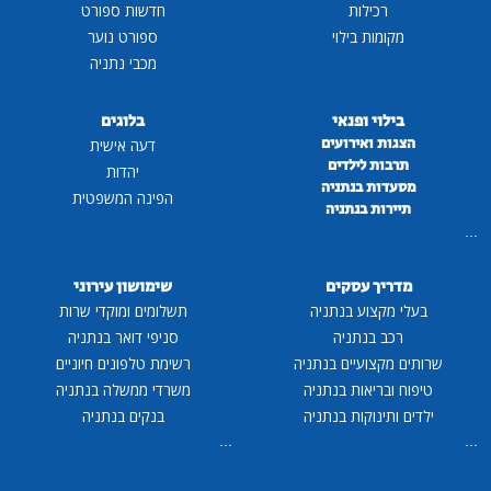
רכילות
חדשות ספורט
מקומות בילוי
ספורט נוער
מכבי נתניה
בילוי ופנאי
בלוגים
הצגות ואירועים
דעה אישית
תרבות לילדים
יהדות
מסעדות בנתניה
הפינה המשפטית
תיירות בנתניה
...
מדריך עסקים
שימושון עירוני
בעלי מקצוע בנתניה
תשלומים ומוקדי שרות
רכב בנתניה
סניפי דואר בנתניה
שרותים מקצועיים בנתניה
רשימת טלפונים חיוניים
טיפוח ובריאות בנתניה
משרדי ממשלה בנתניה
ילדים ותינוקות בנתניה
בנקים בנתניה
...
...