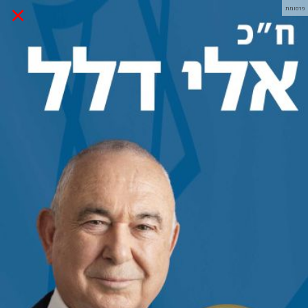
×
פרסומת