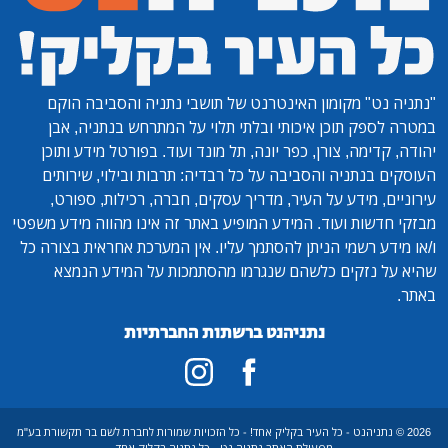
"נתניה נט"
מקומון האינטרנט של תושבי נתניה והסביבה הוקם
במטרה לספק תוכן איכותי ובלתי תלוי על המתרחש בנתניה, אבן
יהודה, קדימה, צורן, כפר יונה, תל מונד ועוד. בפורטל מידע ותוכן
העוסקים בנתניה והסביבה על כל רבדיה: תרבות ובילוי, שירותים
עירוניים, מידע על העיר, מדריך עסקים, חברה, רכילות, ספורט,
מבזקי חדשות ועוד. המידע המופיע באתר זה אינו מהווה מידע משפטי
ו/או מידע רשמי הניתן להסתמך עליו. אין המערכת אחראית בצורה כל
שהיא על נזקים כלשהם שנגרמו מהסתמכות על המידע הנמצא
באתר.
נתניהנט ברשתות החברתיות
2026 © נתניהנט - כל העיר בקליק אחד! - כל הזכויות שמורות לחברת לשם בר תקשורת בע"מ
מפעילת האתר נתניה נט - כל נתניה בקליק אחד