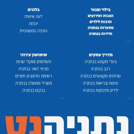
בילוי ופנאי
בלוגים
הצגות ואירועים
דעה אישית
תרבות לילדים
יהדות
מסעדות בנתניה
הפינה המשפטית
תיירות בנתניה
...
מדריך עסקים
שימושון עירוני
בעלי מקצוע בנתניה
תשלומים ומוקדי שרות
רכב בנתניה
סניפי דואר בנתניה
שרותים מקצועיים בנתניה
רשימת טלפונים חיוניים
טיפוח ובריאות בנתניה
משרדי ממשלה בנתניה
ילדים ותינוקות בנתניה
בנקים בנתניה
...
...