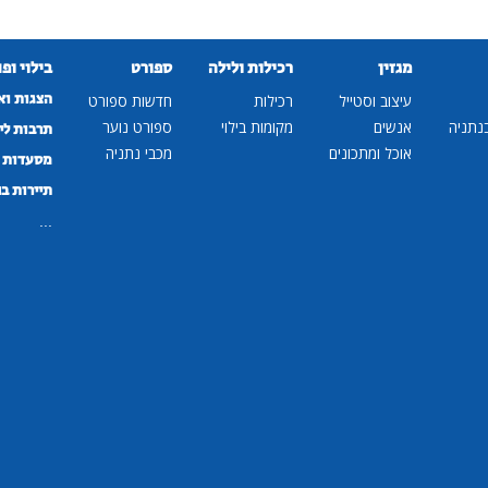
מגזין
רכילות ולילה
ספורט
בילוי ופ
הצגות וא
עיצוב וסטייל
רכילות
חדשות ספורט
נתניה
אנשים
מקומות בילוי
ספורט נוער
תרבות לי
אוכל ומתכונים
מכבי נתניה
מסעדות ב
תיירות ב
...