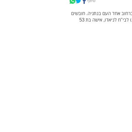
שיתוף
עה מרכב ברחוב אחד העם בנתניה. חובשים
ופראמדיקים של מד"א העניקו טיפול רפואי ראשוני ופינו לבי"ח לניאדו, אישה בת 53