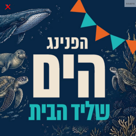
×
פרסומת