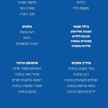
רכילות
חדשות ספורט
מקומות בילוי
ספורט נוער
מכבי נתניה
בילוי ופנאי
בלוגים
הצגות ואירועים
דעה אישית
תרבות לילדים
יהדות
מסעדות בנתניה
הפינה המשפטית
תיירות בנתניה
...
מדריך עסקים
שימושון עירוני
בעלי מקצוע בנתניה
תשלומים ומוקדי שרות
רכב בנתניה
סניפי דואר בנתניה
שרותים מקצועיים בנתניה
רשימת טלפונים חיוניים
טיפוח ובריאות בנתניה
משרדי ממשלה בנתניה
ילדים ותינוקות בנתניה
בנקים בנתניה
...
...