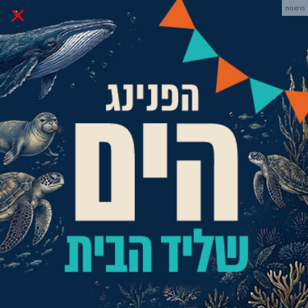
×
פרסומת