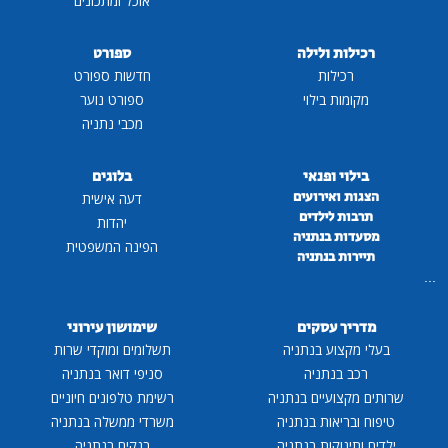
אוכל ומתכונים
רכילות ולילה
ספורט
רכילות
חדשות ספורט
מקומות בילוי
ספורט נוער
מכבי נתניה
בילוי ופנאי
בלוגים
הצגות ואירועים
דעה אישית
תרבות לילדים
יהדות
מסעדות בנתניה
הפינה המשפטית
תיירות בנתניה
...
מדריך עסקים
שימושון עירוני
בעלי מקצוע בנתניה
תשלומים ומוקדי שרות
רכב בנתניה
סניפי דואר בנתניה
שרותים מקצועיים בנתניה
רשימת טלפונים חיוניים
טיפוח ובריאות בנתניה
משרדי ממשלה בנתניה
ילדים ותינוקות בנתניה
בנקים בנתניה