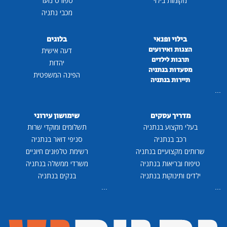
מקומות בילוי
ספורט נוער
מכבי נתניה
בילוי ופנאי
בלוגים
הצגות ואירועים
דעה אישית
תרבות לילדים
יהדות
מסעדות בנתניה
הפינה המשפטית
תיירות בנתניה
...
מדריך עסקים
שימושון עירוני
בעלי מקצוע בנתניה
תשלומים ומוקדי שרות
רכב בנתניה
סניפי דואר בנתניה
שרותים מקצועיים בנתניה
רשימת טלפונים חיוניים
טיפוח ובריאות בנתניה
משרדי ממשלה בנתניה
ילדים ותינוקות בנתניה
בנקים בנתניה
...
...