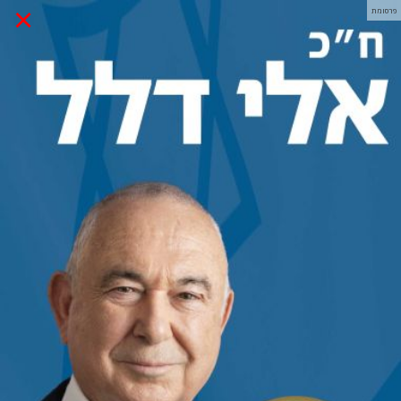
×
פרסומת