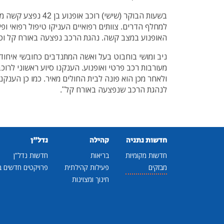
למחלף הדרים. צוותים רפואיים העניקו טיפול רפואי ופי
האופנוע במצב קשה. נהגת הרכב נפצעה באורח קל וט
ניב ומושי בוחבוט בעל ואשה המתנדבים כחובשי איחוד
מעורבות רכב פרטי ואופנוע. הענקנו סיוע ראשוני לרו
ולאחר מכן הוא פונה לבית החולים מאיר. כמו כן הענקנו
לנהגת הרכב שנפצעה באורח קל".
חדשות נתניה
קהילה
נדל"ן
חדשות מקומיות
בריאות
חדשות נדל"ן
מבזקים
פעילות קהילתית
פרויקטים חדשים ב
חינוך ומצוינות