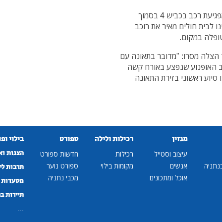
בשעות הבוקר (שישי) רוכב אופנוע בן 42 נפצע קשה מפגיעת רכב בכביש 4 בסמוך
נו לבית חולים מאיר את רוכב
ופלה במקום.
 הצלה מסרו: "מדובר בתאונה עם
כב האופנוע שנפצע באורח קשה
 סיוע ראשוני בזירת התאונה
מגזין
רכילות ולילה
ספורט
בילוי ופ
הצגות וא
עיצוב וסטייל
רכילות
חדשות ספורט
נתניה
אנשים
מקומות בילוי
ספורט נוער
תרבות לי
אוכל ומתכונים
מכבי נתניה
מסעדות ב
תיירות ב
...