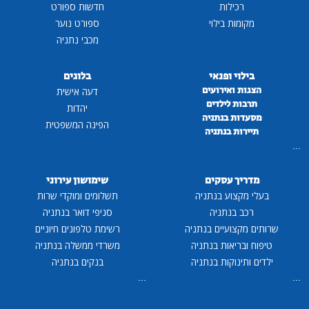
רכילות
חדשות ספורט
מקומות בילוי
ספורט נוער
מכבי נתניה
בילוי ופנאי
בלוגים
הצגות ואירועים
דעה אישית
תרבות לילדים
יהדות
מסעדות בנתניה
הפינה המשפטית
תיירות בנתניה
...
מדריך עסקים
שימושון עירוני
בעלי מקצוע בנתניה
תשלומים ומוקדי שרות
רכב בנתניה
סניפי דואר בנתניה
שרותים מקצועיים בנתניה
רשימת טלפונים חיוניים
טיפוח ובריאות בנתניה
משרדי ממשלה בנתניה
ילדים ותינוקות בנתניה
בנקים בנתניה
...
...