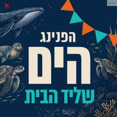
×
פרסומת