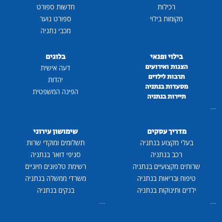
רכילות
חדשות ספורט
מקומות בילוי
ספורט נוער
מכבי נתניה
בילוי ופנאי
בלוגים
הצגות ואירועים
דעה אישית
תרבות לילדים
יהדות
מסעדות בנתניה
הפינה המשפטית
תיירות בנתניה
...
מדריך עסקים
שימושון עירוני
בעלי מקצוע בנתניה
תשלומים ומוקדי שרות
רכב בנתניה
סניפי דואר בנתניה
שרותים מקצועיים בנתניה
רשימת טלפונים חיוניים
טיפוח ובריאות בנתניה
משרדי ממשלה בנתניה
ילדים ותינוקות בנתניה
בנקים בנתניה
...
...