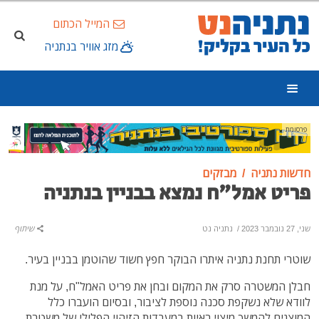
המייל הכתום
מזג אוויר בנתניה
פרסומת
חדשות נתניה
מבזקים
פריט אמל"ח נמצא בבניין בנתניה
שני, 27 נובמבר 2023
/
נתניה נט
שיתוף
שוטרי תחנת נתניה איתרו הבוקר חפץ חשוד שהוטמן בבניין בעיר.
חבלן המשטרה סרק את המקום ובחן את פריט האמל"ח, על מנת
לוודא שלא נשקפת סכנה נוספת לציבור, ובסיום הועברו כלל
המוצגים להמשך מיצוי ראיות במעבדות הזיהוי הפלילי של משטרת