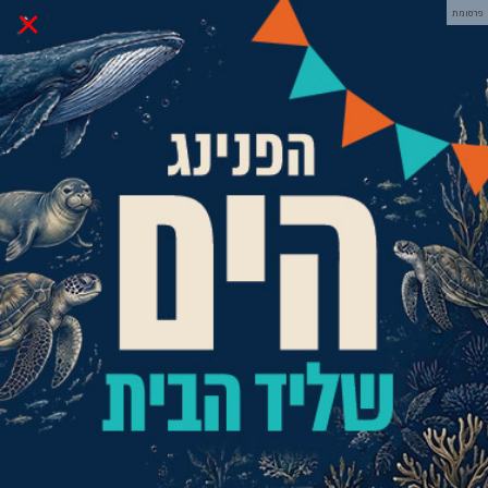
×
פרסומת