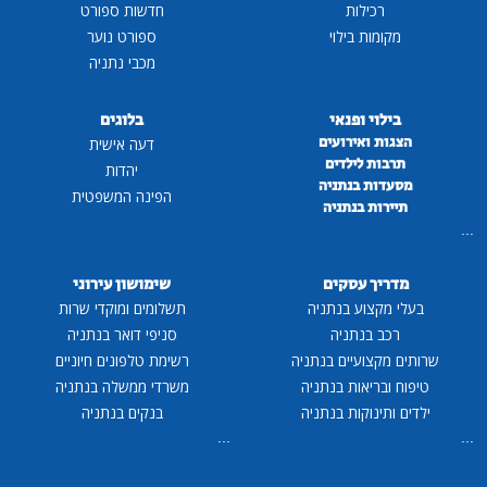
רכילות
חדשות ספורט
מקומות בילוי
ספורט נוער
מכבי נתניה
בילוי ופנאי
בלוגים
הצגות ואירועים
דעה אישית
תרבות לילדים
יהדות
מסעדות בנתניה
הפינה המשפטית
תיירות בנתניה
...
מדריך עסקים
שימושון עירוני
בעלי מקצוע בנתניה
תשלומים ומוקדי שרות
רכב בנתניה
סניפי דואר בנתניה
שרותים מקצועיים בנתניה
רשימת טלפונים חיוניים
טיפוח ובריאות בנתניה
משרדי ממשלה בנתניה
ילדים ותינוקות בנתניה
בנקים בנתניה
...
...