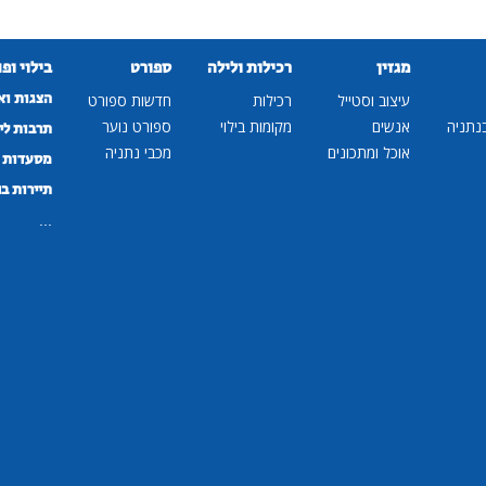
מגזין
רכילות ולילה
ספורט
בילוי ופ
הצגות וא
עיצוב וסטייל
רכילות
חדשות ספורט
נתניה
אנשים
מקומות בילוי
ספורט נוער
תרבות לי
אוכל ומתכונים
מכבי נתניה
מסעדות ב
תיירות ב
...