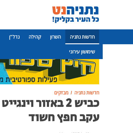
חדשות נתניה
השרון
קהילה
נדל"ן
שימושון עירוני
פרסומת
חדשות נתניה
מבזקים
כביש 2 באזור וינג
עקב חפץ חשוד