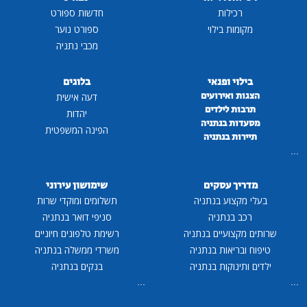
רכילות
חדשות ספורט
מקומות בילוי
ספורט נוער
מכבי נתניה
בילוי ופנאי
בלוגים
הצגות ואירועים
דעה אישית
תרבות לילדים
יהדות
מסעדות בנתניה
הפינה המשפטית
תיירות בנתניה
...
מדריך עסקים
שימושון עירוני
בעלי מקצוע בנתניה
תשלומים ומוקדי שרות
רכב בנתניה
סניפי דואר בנתניה
שרותים מקצועיים בנתניה
רשימת טלפונים חיוניים
טיפוח ובריאות בנתניה
משרדי ממשלה בנתניה
ילדים ותינוקות בנתניה
בנקים בנתניה
...
...