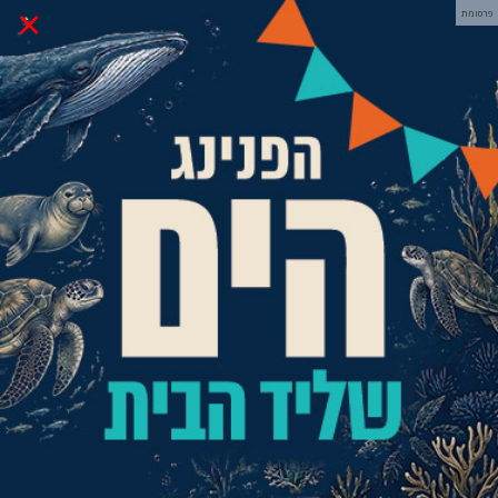
×
פרסומת