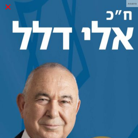
×
פרסומת