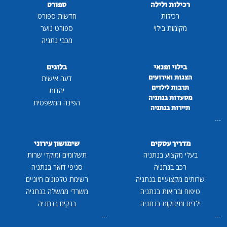
רכילות ולילה
ספורט
רכילות
חדשות ספורט
מקומות בילוי
ספורט נוער
מכבי נתניה
בילוי ופנאי
בלוגים
הצגות ואירועים
דעה אישית
תרבות לילדים
יהדות
מסעדות בנתניה
הפינה המשפטית
תיירות בנתניה
...
מדריך עסקים
שימושון עירוני
בעלי מקצוע בנתניה
תשלומים ומוקדי שרות
רכב בנתניה
סניפי דואר בנתניה
שרותים מקצועיים בנתניה
רשימת טלפונים חיוניים
טיפוח ובריאות בנתניה
משרדי ממשלה בנתניה
ילדים ותינוקות בנתניה
בנקים בנתניה
...
...