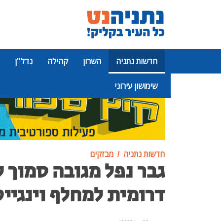
חדשות נתניה
השרון
קהילה
נדל"ן
שימושון עירוני
פרסומת
חדשות נתניה
מבזקים
גבר נפל מגובה סמוך 
דרומית למחלף וינגייט