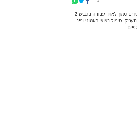
שיתוף
בשעות הצהריים (ראשון) גבר שנפל מגובה של כ - 7 מטרים סמוך לאתר עבודה בכביש 2
ניקו טיפול רפואי ראשוני ופינו