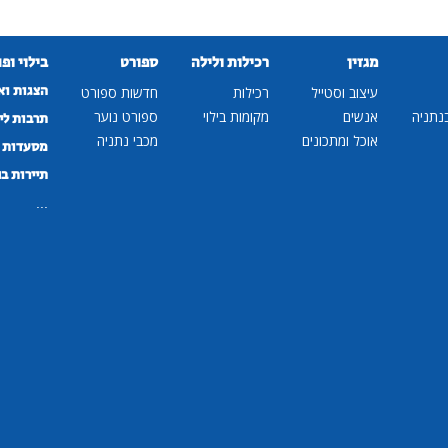
מגזין
רכילות ולילה
ספורט
בילוי ופ
הצגות וא
עיצוב וסטייל
רכילות
חדשות ספורט
נתניה
אנשים
מקומות בילוי
ספורט נוער
תרבות לי
אוכל ומתכונים
מכבי נתניה
מסעדות ב
תיירות ב
...