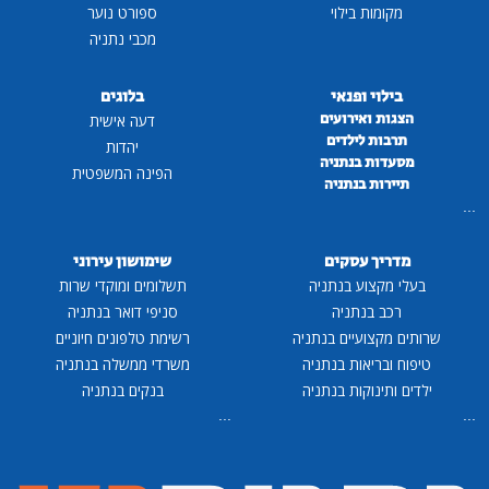
מקומות בילוי
ספורט נוער
מכבי נתניה
בילוי ופנאי
בלוגים
הצגות ואירועים
דעה אישית
תרבות לילדים
יהדות
מסעדות בנתניה
הפינה המשפטית
תיירות בנתניה
...
מדריך עסקים
שימושון עירוני
בעלי מקצוע בנתניה
תשלומים ומוקדי שרות
רכב בנתניה
סניפי דואר בנתניה
שרותים מקצועיים בנתניה
רשימת טלפונים חיוניים
טיפוח ובריאות בנתניה
משרדי ממשלה בנתניה
ילדים ותינוקות בנתניה
בנקים בנתניה
...
...