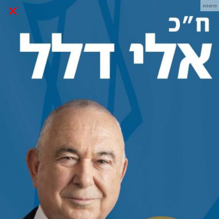
×
פרסומת