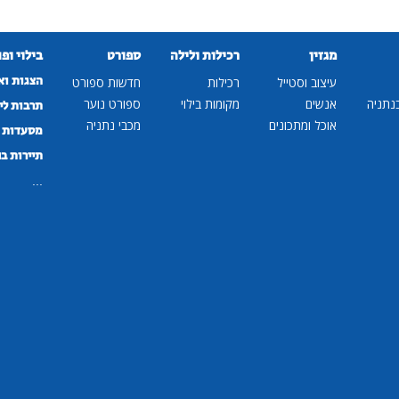
מגזין
רכילות ולילה
ספורט
בילוי ופ
הצגות וא
עיצוב וסטייל
רכילות
חדשות ספורט
נתניה
אנשים
מקומות בילוי
ספורט נוער
תרבות לי
אוכל ומתכונים
מכבי נתניה
מסעדות ב
תיירות ב
...