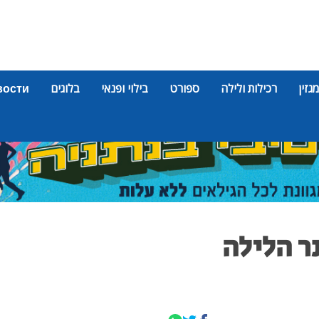
מגזין
רכילות ולילה
ספורט
בילוי ופנאי
בלוגים
вости
ר הלילה