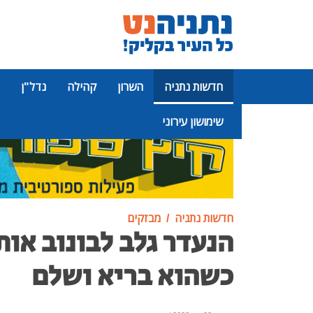
חדשות נתניה
השרון
קהילה
נדל"ן
שימושון עירוני
פרסומת
חדשות נתניה
מבזקים
הנעדר גלב לבונוב אות
כשהוא בריא ושלם