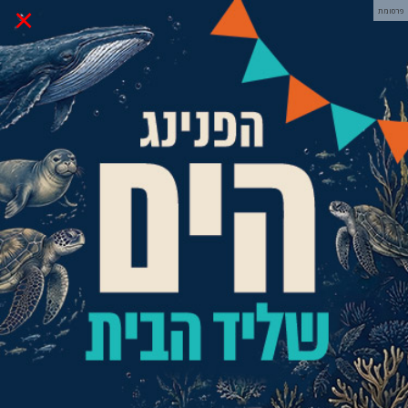
×
פרסומת