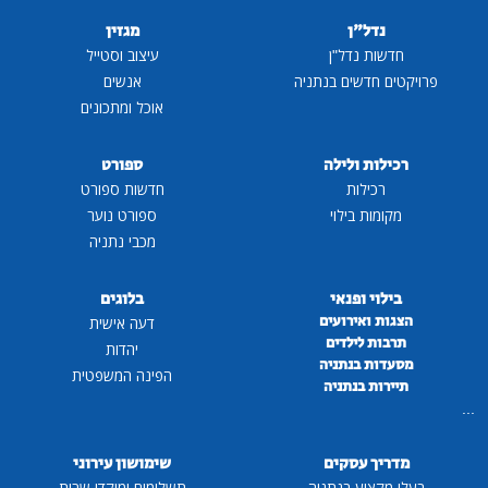
נדל"ן
מגזין
חדשות נדל"ן
עיצוב וסטייל
פרויקטים חדשים בנתניה
אנשים
אוכל ומתכונים
רכילות ולילה
ספורט
רכילות
חדשות ספורט
מקומות בילוי
ספורט נוער
מכבי נתניה
בילוי ופנאי
בלוגים
הצגות ואירועים
דעה אישית
תרבות לילדים
יהדות
מסעדות בנתניה
הפינה המשפטית
תיירות בנתניה
...
מדריך עסקים
שימושון עירוני
בעלי מקצוע בנתניה
תשלומים ומוקדי שרות