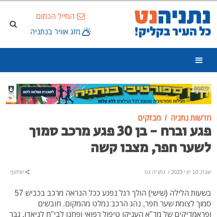
המייל הכתום
מזג אוויר בנתניה
פרסומת
חדשות נתניה
מבזקים
פגע וברח - בן 30 פגע מרכב סמוך
לשער חפר, מצבו קשה
שבת, 10 יוני 2023
/
נתניה נט
שיתוף
בשעות הלילה (שישי) הולך רגל נפגע ככל הנראה מרכב בכביש 57
סמוך לצומת שער חפר, נהג הרכב נמלט מהמקום. חובשים
ופראמדיקים של מד"א העניקו טיפול רפואי ופחנו לבי"ח לניאדו, גבר