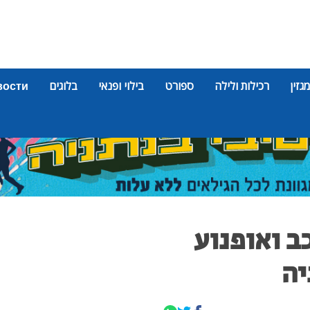
מגזין
רכילות ולילה
ספורט
בילוי ופנאי
בלוגים
вости
ב ואופנוע
יה