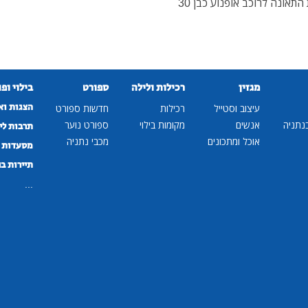
בן שושן חובשי איחוד הצלה העניקו סיוע ראשוני בזירת התאונה לרוכב אופנוע כבן 30
מגזין
רכילות ולילה
ספורט
בילוי ופ
הצגות וא
עיצוב וסטייל
רכילות
חדשות ספורט
נתניה
אנשים
מקומות בילוי
ספורט נוער
תרבות לי
אוכל ומתכונים
מכבי נתניה
מסעדות ב
תיירות ב
...