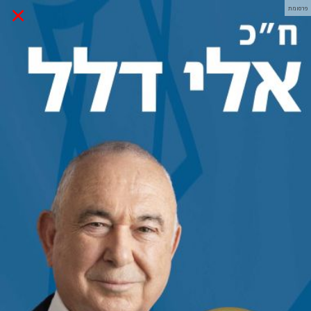
×
פרסומת