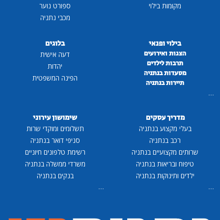
מקומות בילוי
ספורט נוער
מכבי נתניה
בילוי ופנאי
בלוגים
הצגות ואירועים
דעה אישית
תרבות לילדים
יהדות
מסעדות בנתניה
הפינה המשפטית
תיירות בנתניה
...
מדריך עסקים
שימושון עירוני
בעלי מקצוע בנתניה
תשלומים ומוקדי שרות
רכב בנתניה
סניפי דואר בנתניה
שרותים מקצועיים בנתניה
רשימת טלפונים חיוניים
טיפוח ובריאות בנתניה
משרדי ממשלה בנתניה
ילדים ותינוקות בנתניה
בנקים בנתניה
...
...