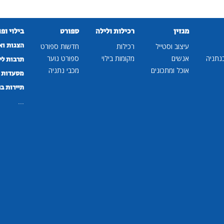
מגזין
רכילות ולילה
ספורט
בילוי ופ
הצגות וא
עיצוב וסטייל
רכילות
חדשות ספורט
נתניה
אנשים
מקומות בילוי
ספורט נוער
תרבות לי
אוכל ומתכונים
מכבי נתניה
מסעדות ב
תיירות ב
...