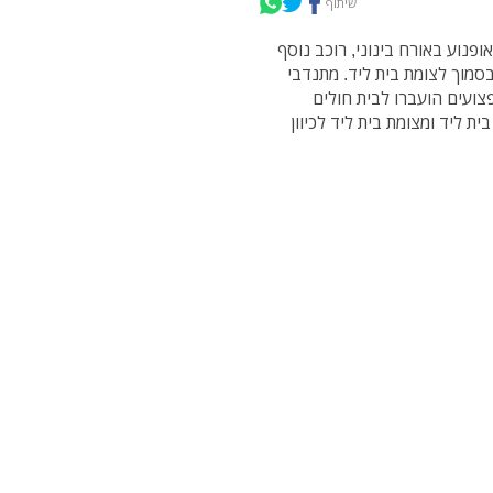
שיתוף
ופנוע באורח בינוני, רוכב נוסף
ג מיניבוס נפצעו קל. התאונה התרחשה בכביש 57 בסמוך לצומת בית ליד. מתנדבי
צועים הועברו לבית חולים
ית ליד ומצומת בית ליד לכיוון