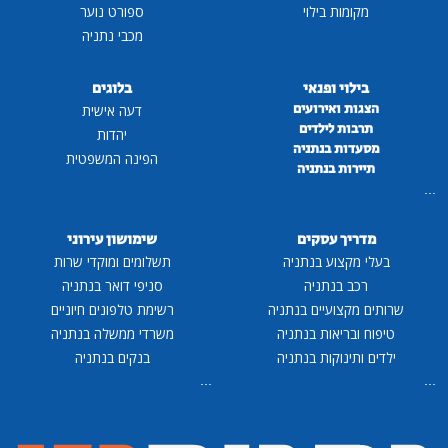
מקומות בילוי
ספורט נוער
מכבי נתניה
בילוי ופנאי
בלוגים
הצגות ואירועים
דעה אישית
תרבות לילדים
יהדות
מסעדות בנתניה
הפינה המשפטית
תיירות בנתניה
...
מדריך עסקים
שימושון עירוני
בעלי מקצוע בנתניה
תשלומים ומוקדי שרות
רכב בנתניה
סניפי דואר בנתניה
שרותים מקצועיים בנתניה
רשימת טלפונים חיוניים
טיפוח ובריאות בנתניה
משרדי ממשלה בנתניה
ילדים ותינוקות בנתניה
בנקים בנתניה
...
...