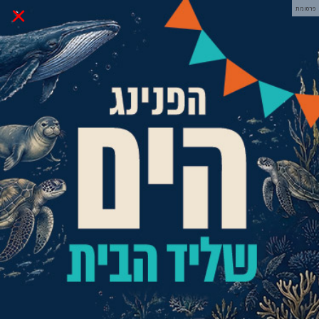
×
פרסומת