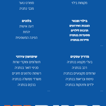
מקומות בילוי
ספורט נוער
מכבי נתניה
בילוי ופנאי
בלוגים
הצגות ואירועים
דעה אישית
תרבות לילדים
יהדות
מסעדות בנתניה
הפינה המשפטית
תיירות בנתניה
...
מדריך עסקים
שימושון עירוני
בעלי מקצוע בנתניה
תשלומים ומוקדי שרות
רכב בנתניה
סניפי דואר בנתניה
שרותים מקצועיים בנתניה
רשימת טלפונים חיוניים
טיפוח ובריאות בנתניה
משרדי ממשלה בנתניה
ילדים ותינוקות בנתניה
בנקים בנתניה
...
...