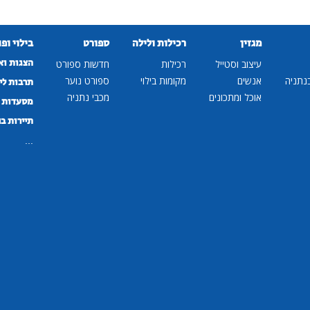
מגזין
רכילות ולילה
ספורט
בילוי ופ
הצגות וא
עיצוב וסטייל
רכילות
חדשות ספורט
נתניה
אנשים
מקומות בילוי
ספורט נוער
תרבות לי
אוכל ומתכונים
מכבי נתניה
מסעדות ב
תיירות ב
...