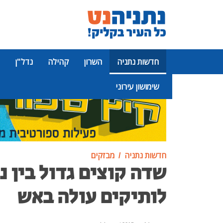
חדשות נתניה
השרון
קהילה
נדל"ן
שימושון עירוני
פרסומת
חדשות נתניה
מבזקים
שדה קוצים גדול בין נ
לותיקים עולה באש