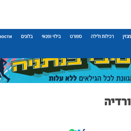
מגזין
רכילות ולילה
ספורט
בילוי ופנאי
בלוגים
вости
ורדיה