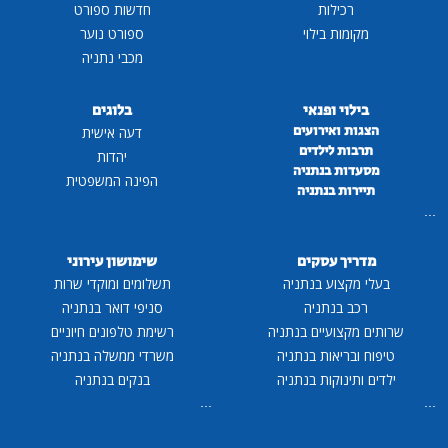
רכילות
חדשות ספורט
מקומות בילוי
ספורט נוער
מכבי נתניה
בילוי ופנאי
בלוגים
הצגות ואירועים
דעה אישית
תרבות לילדים
יהדות
מסעדות בנתניה
הפינה המשפטית
תיירות בנתניה
...
מדריך עסקים
שימושון עירוני
בעלי מקצוע בנתניה
תשלומים ומוקדי שרות
רכב בנתניה
סניפי דואר בנתניה
שרותים מקצועיים בנתניה
רשימת טלפונים חיוניים
טיפוח ובריאות בנתניה
משרדי ממשלה בנתניה
ילדים ותינוקות בנתניה
בנקים בנתניה
...
...