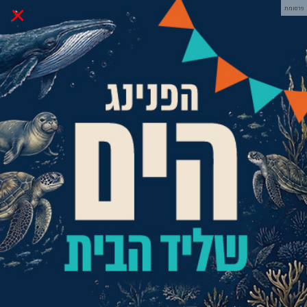
×
פרסומת