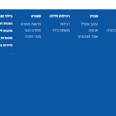
מגזין
רכילות ולילה
ספורט
בילוי ופ
הצגות וא
עיצוב וסטייל
רכילות
חדשות ספורט
נתניה
אנשים
מקומות בילוי
ספורט נוער
תרבות לי
אוכל ומתכונים
מכבי נתניה
מסעדות ב
תיירות ב
...