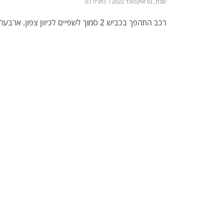
שבת, 01 אוקטובר 2022
/
נתניה נט
רכב התהפך בכביש 2 סמוך לשפיים לכיוון צפון. ארבעה פצועים קל בתאונה