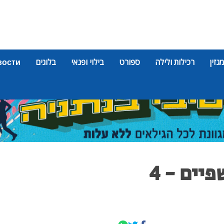
מגזין
רכילות ולילה
ספורט
בילוי ופנאי
בלוגים
вости
רכב התהפך בסמוך לשפיים - 4