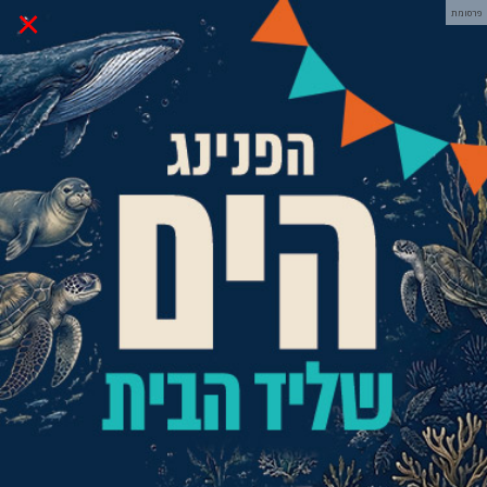
×
פרסומת