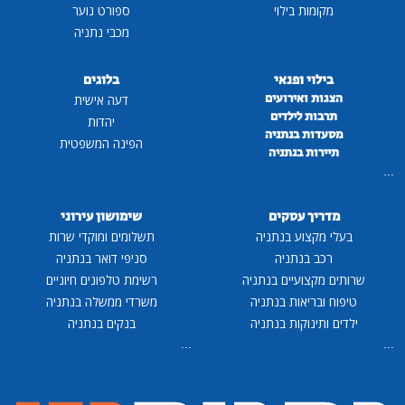
מקומות בילוי
ספורט נוער
מכבי נתניה
בילוי ופנאי
בלוגים
הצגות ואירועים
דעה אישית
תרבות לילדים
יהדות
מסעדות בנתניה
הפינה המשפטית
תיירות בנתניה
...
מדריך עסקים
שימושון עירוני
בעלי מקצוע בנתניה
תשלומים ומוקדי שרות
רכב בנתניה
סניפי דואר בנתניה
שרותים מקצועיים בנתניה
רשימת טלפונים חיוניים
טיפוח ובריאות בנתניה
משרדי ממשלה בנתניה
ילדים ותינוקות בנתניה
בנקים בנתניה
...
...