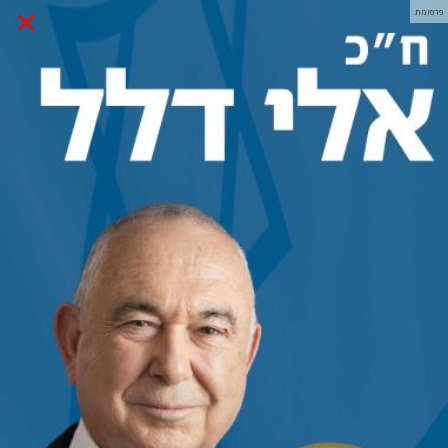
×
פרסומת