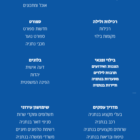
אוכל ומתכונים
רכילות ולילה
ספורט
רכילות
חדשות ספורט
מקומות בילוי
ספורט נוער
מכבי נתניה
בילוי ופנאי
בלוגים
הצגות ואירועים
דעה אישית
תרבות לילדים
יהדות
מסעדות בנתניה
הפינה המשפטית
תיירות בנתניה
...
מדריך עסקים
שימושון עירוני
בעלי מקצוע בנתניה
תשלומים ומוקדי שרות
רכב בנתניה
סניפי דואר בנתניה
שרותים מקצועיים בנתניה
רשימת טלפונים חיוניים
טיפוח ובריאות בנתניה
משרדי ממשלה בנתניה