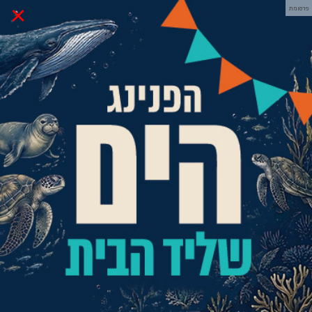
×
פרסומת