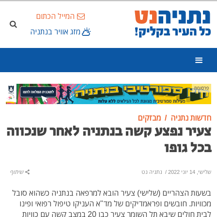
המייל הכתום
מזג אוויר בנתניה
פרסומת
חדשות נתניה
מבזקים
צעיר נפצע קשה בנתניה לאחר שנכווה
בכל גופו
שלישי, 14 יוני 2022
/
נתניה נט
שיתוף
בשעות הצהריים (שלישי) צעיר הובא למרפאה בנתניה כשהוא סובל
מכוויות. חובשים ופראמדיקים של מד"א העניקו טיפול רפואי ופינו
לבית חולים שיבא תל השומר צעיר כבן 20 במצב קשה עם כוויות