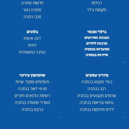
רכילות
חדשות ספורט
מקומות בילוי
ספורט נוער
מכבי נתניה
בילוי ופנאי
בלוגים
הצגות ואירועים
דעה אישית
תרבות לילדים
יהדות
מסעדות בנתניה
הפינה המשפטית
תיירות בנתניה
...
מדריך עסקים
שימושון עירוני
בעלי מקצוע בנתניה
תשלומים ומוקדי שרות
רכב בנתניה
סניפי דואר בנתניה
שרותים מקצועיים בנתניה
רשימת טלפונים חיוניים
טיפוח ובריאות בנתניה
משרדי ממשלה בנתניה
ילדים ותינוקות בנתניה
בנקים בנתניה
...
...