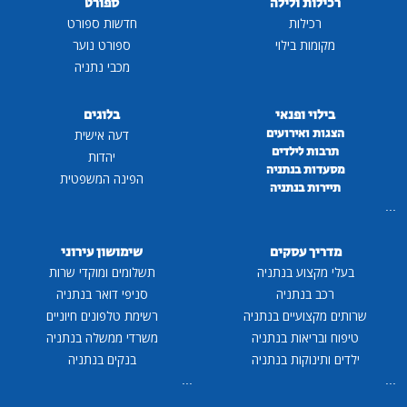
רכילות ולילה
ספורט
רכילות
חדשות ספורט
מקומות בילוי
ספורט נוער
מכבי נתניה
בילוי ופנאי
בלוגים
הצגות ואירועים
דעה אישית
תרבות לילדים
יהדות
מסעדות בנתניה
הפינה המשפטית
תיירות בנתניה
...
מדריך עסקים
שימושון עירוני
בעלי מקצוע בנתניה
תשלומים ומוקדי שרות
רכב בנתניה
סניפי דואר בנתניה
שרותים מקצועיים בנתניה
רשימת טלפונים חיוניים
טיפוח ובריאות בנתניה
משרדי ממשלה בנתניה
ילדים ותינוקות בנתניה
בנקים בנתניה
...
...