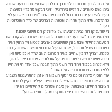
על מנת לצרוך תרבות ובילוי ובכך גם לסכן את עצמם בנסיעה ארוכה
בימי גשם סוערים", הדגיש צירולניק. "אני מבקש מחבריי למועצת
העיר להצביע יחדברוב גדול לפתוח את המתנ"סים בסופי שבוע לא
כהתרסה, אלא מתוך אחריות ואכפתיות לצרכים של כלל האוכלוסיות
בעיר".
מי שהעניקו רוח גבית להצעתו של צירולניק הם תושבי שכונת
פולג-עיר ימים. "אני בעד לתת מענה לתושבים בשכונה ולא קונה את
הטענות לחילול שבת בזמן שתושבים נאלצים לנסוע אל מחוץ לעיר
בשבתות בשביל תרבות", אומר הפעיל החברתי ותושב השכונה, דודו
סלמה. "צריך להבין שחיים בעיר הטרוגנית עם שלל אוכלוסיות ואין
סיבה שאוכלוסייה כלשהי תכפה על אוכלוסייה אחרת כיצד לנהוג,
אלא לנהוג בכבוד אחד מול השני מתוך הבנה שכל אחד חי את חייו
ללא התרסה מכוונת וכפייה על האחר".
עוד הוסיף סלמה וסיכם כי "סוף השבוע הוא זמן להתרעננות משבוע
עבודה אינטנסיבי וכמו שהמצילים בחופים פעילים בקיץ לטובת
הציבור החילוני בשבתות, אין סיבה שמרכזים קהילתיים לא יהיו
פתוחים לטובת הציבור בימי החורף במהלך סופי השבוע".