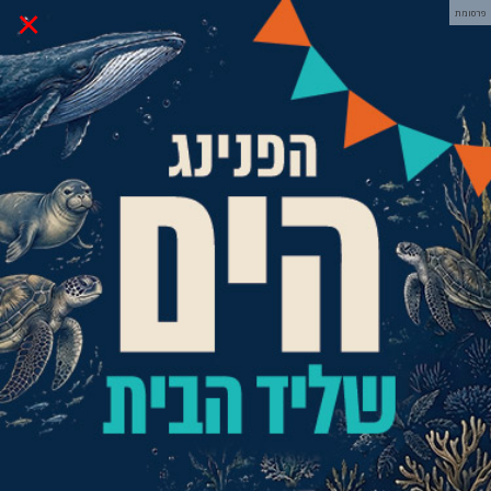
×
פרסומת