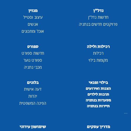
נדל"ן
מגזין
חדשות נדל"ן
עיצוב וסטייל
פרויקטים חדשים בנתניה
אנשים
אוכל ומתכונים
רכילות ולילה
ספורט
רכילות
חדשות ספורט
מקומות בילוי
ספורט נוער
מכבי נתניה
בילוי ופנאי
בלוגים
הצגות ואירועים
דעה אישית
תרבות לילדים
יהדות
מסעדות בנתניה
הפינה המשפטית
תיירות בנתניה
...
מדריך עסקים
שימושון עירוני