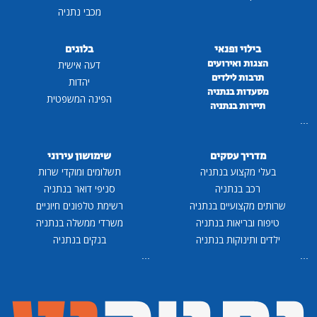
מכבי נתניה
בילוי ופנאי
בלוגים
הצגות ואירועים
דעה אישית
תרבות לילדים
יהדות
מסעדות בנתניה
הפינה המשפטית
תיירות בנתניה
...
מדריך עסקים
שימושון עירוני
בעלי מקצוע בנתניה
תשלומים ומוקדי שרות
רכב בנתניה
סניפי דואר בנתניה
שרותים מקצועיים בנתניה
רשימת טלפונים חיוניים
טיפוח ובריאות בנתניה
משרדי ממשלה בנתניה
ילדים ותינוקות בנתניה
בנקים בנתניה
...
...