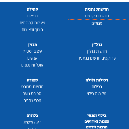
חדשות נתניה
קהילה
חדשות מקומיות
בריאות
פעילות קהילתית
מבזקים
חינוך ומצוינות
נדל"ן
מגזין
חדשות נדל"ן
עיצוב וסטייל
פרויקטים חדשים בנתניה
אנשים
אוכל ומתכונים
רכילות ולילה
ספורט
רכילות
חדשות ספורט
מקומות בילוי
ספורט נוער
מכבי נתניה
בילוי ופנאי
בלוגים
הצגות ואירועים
דעה אישית
תרבות לילדים
יהדות