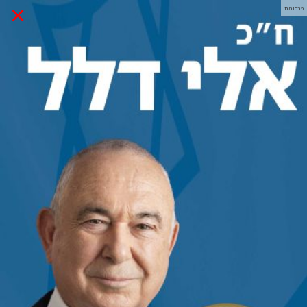
×
פרסומת