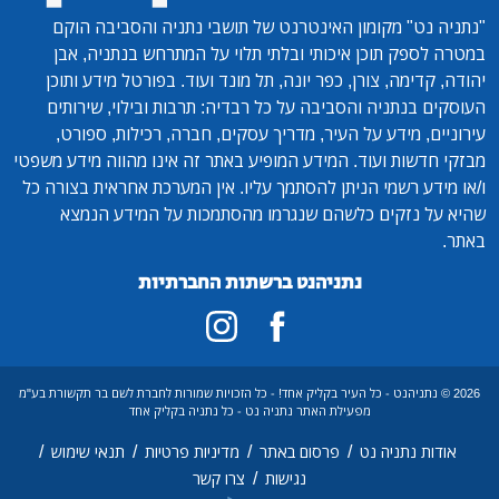
"נתניה נט"
מקומון האינטרנט של תושבי נתניה והסביבה הוקם
במטרה לספק תוכן איכותי ובלתי תלוי על המתרחש בנתניה, אבן
יהודה, קדימה, צורן, כפר יונה, תל מונד ועוד. בפורטל מידע ותוכן
העוסקים בנתניה והסביבה על כל רבדיה: תרבות ובילוי, שירותים
עירוניים, מידע על העיר, מדריך עסקים, חברה, רכילות, ספורט,
מבזקי חדשות ועוד. המידע המופיע באתר זה אינו מהווה מידע משפטי
ו/או מידע רשמי הניתן להסתמך עליו. אין המערכת אחראית בצורה כל
שהיא על נזקים כלשהם שנגרמו מהסתמכות על המידע הנמצא
באתר.
נתניהנט ברשתות החברתיות
2026 © נתניהנט - כל העיר בקליק אחד! - כל הזכויות שמורות לחברת לשם בר תקשורת בע"מ
מפעילת האתר נתניה נט - כל נתניה בקליק אחד
/
/
/
/
אודות נתניה נט
פרסום באתר
מדיניות פרטיות
תנאי שימוש
/
נגישות
צרו קשר