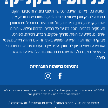
"נתניה נט"
מקומון האינטרנט של תושבי נתניה והסביבה הוקם
במטרה לספק תוכן איכותי ובלתי תלוי על המתרחש בנתניה, אבן
יהודה, קדימה, צורן, כפר יונה, תל מונד ועוד. בפורטל מידע ותוכן
העוסקים בנתניה והסביבה על כל רבדיה: תרבות ובילוי, שירותים
עירוניים, מידע על העיר, מדריך עסקים, חברה, רכילות, ספורט,
מבזקי חדשות ועוד. המידע המופיע באתר זה אינו מהווה מידע משפטי
ו/או מידע רשמי הניתן להסתמך עליו. אין המערכת אחראית בצורה כל
שהיא על נזקים כלשהם שנגרמו מהסתמכות על המידע הנמצא
באתר.
נתניהנט ברשתות החברתיות
2026 © נתניהנט - כל העיר בקליק אחד! - כל הזכויות שמורות לחברת לשם בר תקשורת בע"מ
מפעילת האתר נתניה נט - כל נתניה בקליק אחד
/
/
/
/
אודות נתניה נט
פרסום באתר
מדיניות פרטיות
תנאי שימוש