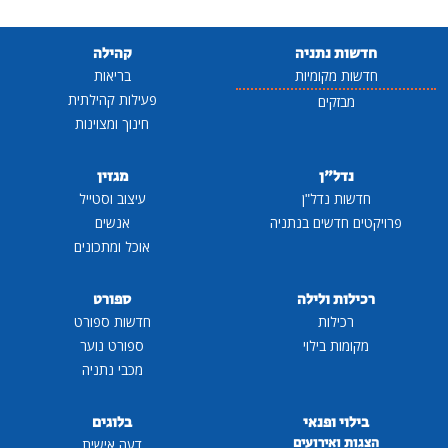
חדשות נתניה
קהילה
חדשות מקומיות
בריאות
פעילות קהילתית
מבזקים
חינוך ומצוינות
נדל"ן
מגזין
חדשות נדל"ן
עיצוב וסטייל
פרויקטים חדשים בנתניה
אנשים
אוכל ומתכונים
רכילות ולילה
ספורט
רכילות
חדשות ספורט
מקומות בילוי
ספורט נוער
מכבי נתניה
בילוי ופנאי
בלוגים
הצגות ואירועים
דעה אישית