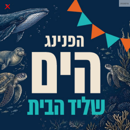
×
פרסומת