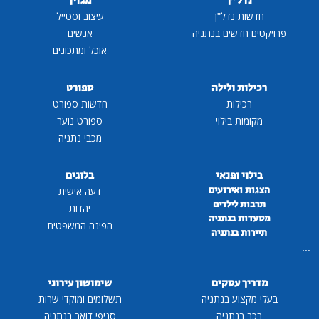
נדל"ן
מגזין
חדשות נדל"ן
עיצוב וסטייל
פרויקטים חדשים בנתניה
אנשים
אוכל ומתכונים
רכילות ולילה
ספורט
רכילות
חדשות ספורט
מקומות בילוי
ספורט נוער
מכבי נתניה
בילוי ופנאי
בלוגים
הצגות ואירועים
דעה אישית
תרבות לילדים
יהדות
מסעדות בנתניה
הפינה המשפטית
תיירות בנתניה
...
מדריך עסקים
שימושון עירוני
בעלי מקצוע בנתניה
תשלומים ומוקדי שרות
רכב בנתניה
סניפי דואר בנתניה