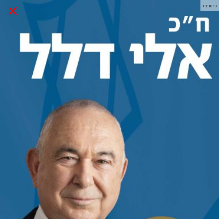
×
פרסומת