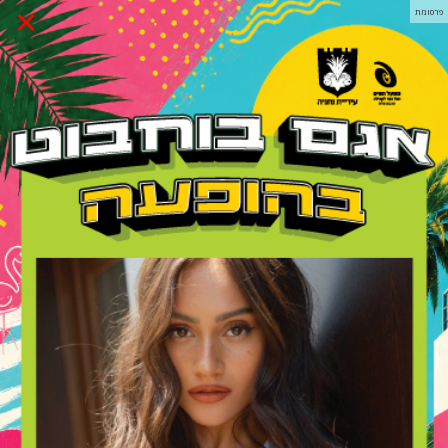
×
פרסומת