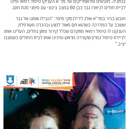
בנתניה. חובשים ופראמדיקים של מד"א העניקו טיפול רפואי ופינו
לביית חולים לניאדו גבר כבן 60 במצב בינוני עם סימני מכת חום.
חובש בכיר במד"א אולג לדיז'נסקי סיפר: "הובילו אותנו אל גבר
ששכב על המדרכה כשהוא חם מאוד למגע ובהכרה מעורפלת.
הענקנו לו טיפול רפואי מתקדם שכלל קירור ומתן נוזלים, העלינו אותו
לניידת טיפול נמרץ שקוררה מראש ופינינו אותו לבית החולים כשמצבו
יציב."
פרסומת