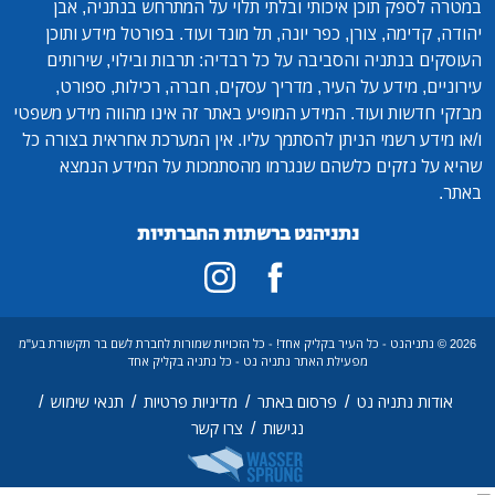
במטרה לספק תוכן איכותי ובלתי תלוי על המתרחש בנתניה, אבן
יהודה, קדימה, צורן, כפר יונה, תל מונד ועוד. בפורטל מידע ותוכן
העוסקים בנתניה והסביבה על כל רבדיה: תרבות ובילוי, שירותים
עירוניים, מידע על העיר, מדריך עסקים, חברה, רכילות, ספורט,
מבזקי חדשות ועוד. המידע המופיע באתר זה אינו מהווה מידע משפטי
ו/או מידע רשמי הניתן להסתמך עליו. אין המערכת אחראית בצורה כל
שהיא על נזקים כלשהם שנגרמו מהסתמכות על המידע הנמצא
באתר.
נתניהנט ברשתות החברתיות
2026 © נתניהנט - כל העיר בקליק אחד! - כל הזכויות שמורות לחברת לשם בר תקשורת בע"מ
מפעילת האתר נתניה נט - כל נתניה בקליק אחד
/
/
/
/
אודות נתניה נט
פרסום באתר
מדיניות פרטיות
תנאי שימוש
/
נגישות
צרו קשר