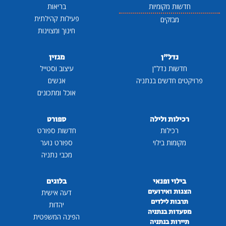
חדשות מקומיות
בריאות
פעילות קהילתית
מבזקים
חינוך ומצוינות
נדל"ן
מגזין
חדשות נדל"ן
עיצוב וסטייל
פרויקטים חדשים בנתניה
אנשים
אוכל ומתכונים
רכילות ולילה
ספורט
רכילות
חדשות ספורט
מקומות בילוי
ספורט נוער
מכבי נתניה
בילוי ופנאי
בלוגים
הצגות ואירועים
דעה אישית
תרבות לילדים
יהדות
מסעדות בנתניה
הפינה המשפטית
תיירות בנתניה