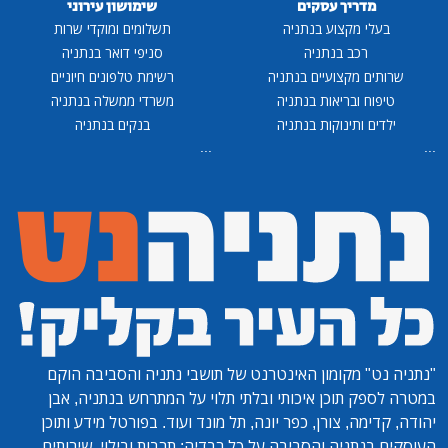
מדריך עסקים
שימושון עירוני
בעלי מקצוע בנתניה
תשלומים ומוקדי שרות
רכב בנתניה
סניפי דואר בנתניה
שרותים מקצועיים בנתניה
רשימת טלפונים חיוניים
טיפוח ובריאות בנתניה
משרדי ממשלה בנתניה
ילדים ותינוקות בנתניה
בנקים בנתניה
...
...
"נתניה נט"
מקומון האינטרנט של תושבי נתניה והסביבה הוקם
במטרה לספק תוכן איכותי ובלתי תלוי על המתרחש בנתניה, אבן
יהודה, קדימה, צורן, כפר יונה, תל מונד ועוד. בפורטל מידע ותוכן
העוסקים בנתניה והסביבה על כל רבדיה: תרבות ובילוי, שירותים