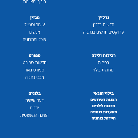
חינוך ומצוינות
נדל"ן
מגזין
חדשות נדל"ן
עיצוב וסטייל
פרויקטים חדשים בנתניה
אנשים
אוכל ומתכונים
רכילות ולילה
ספורט
רכילות
חדשות ספורט
מקומות בילוי
ספורט נוער
מכבי נתניה
בילוי ופנאי
בלוגים
הצגות ואירועים
דעה אישית
תרבות לילדים
יהדות
מסעדות בנתניה
הפינה המשפטית
תיירות בנתניה
...