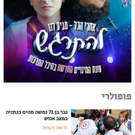
פופולרי
גבר בן 71 נמשה מהים בנתניה
במצב אנוש
חדשות מקומיות