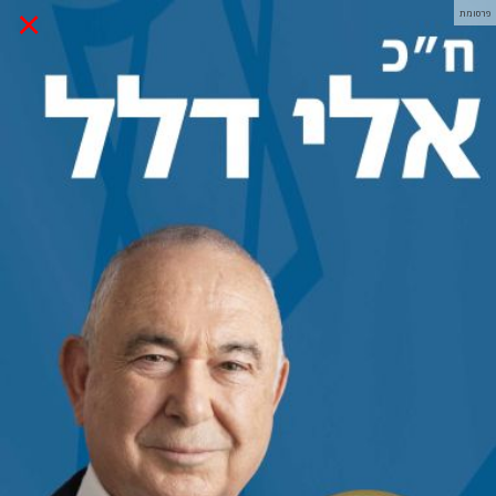
×
פרסומת