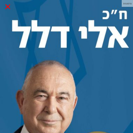
×
פרסומת