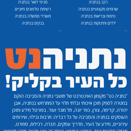
רכב בנתניה
סניפי דואר בנתניה
שרותים מקצועיים בנתניה
רשימת טלפונים חיוניים
טיפוח ובריאות בנתניה
משרדי ממשלה בנתניה
ילדים ותינוקות בנתניה
בנקים בנתניה
...
...
"נתניה נט"
מקומון האינטרנט של תושבי נתניה והסביבה הוקם
במטרה לספק תוכן איכותי ובלתי תלוי על המתרחש בנתניה, אבן
יהודה, קדימה, צורן, כפר יונה, תל מונד ועוד. בפורטל מידע ותוכן
העוסקים בנתניה והסביבה על כל רבדיה: תרבות ובילוי, שירותים
עירוניים, מידע על העיר, מדריך עסקים, חברה, רכילות, ספורט,
מבזקי חדשות ועוד. המידע המופיע באתר זה אינו מהווה מידע משפטי