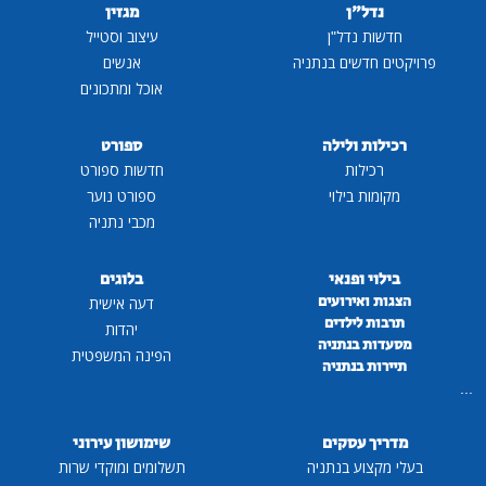
נדל"ן
מגזין
חדשות נדל"ן
עיצוב וסטייל
פרויקטים חדשים בנתניה
אנשים
אוכל ומתכונים
רכילות ולילה
ספורט
רכילות
חדשות ספורט
מקומות בילוי
ספורט נוער
מכבי נתניה
בילוי ופנאי
בלוגים
הצגות ואירועים
דעה אישית
תרבות לילדים
יהדות
מסעדות בנתניה
הפינה המשפטית
תיירות בנתניה
...
מדריך עסקים
שימושון עירוני
בעלי מקצוע בנתניה
תשלומים ומוקדי שרות