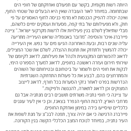
היותה רשות מקומית, בקשר עם תפעולם ואחזקתם של חופי הים
שבתחומה. במיוחד לאור העובדה שאין היא הבעלים של שטחי החוף,
ואינה יכולה להפיק הכנסות לא מדמי כניסה לחוף האסורים על פי
חוק, ולא מפעילותם של בתי קפה, מסעדות ועסקים ימיים כלשהם,
מבלי שתיאלץ לשלם בגין פעילויות אלו לרשות מקרקעי ישראל." ציינה
פיירברג-איכר והוסיפה "מדובר באנומליה שראש העירייה מתריעה
עליה שנים רבות, ובעת האחרונה הגיעו מים עד נפש. אין העירייה
יכולה להמשיך ולתחזק את תחנות ההצלה, לשלם את שכר המצילים,
לדאוג להכשרתם המקצועית ולנהל את פעילותם, לדאוג לקיומם של
שירותי חירום ועזרה ראשונה בחופים, לדאוג למערך הספורט הימי,
לנקות את חופי הים ולשמור על ביטחונם ובטיחותם של השוהים
והמתרחצים בהם, לבצע את כל פעולות התחזוקה השגרתיות
הנדרשות בפרט לאחר נזקי הסערות בכל חורף, לדאוג לייצוב
המצוקים וכן לדאוג לתאורה, להנגשה ולפיקוח."
עד ציינה כי חופי נתניה משרתים תושבים רבים מנתניה אבל גם
מרחבי הארץ, לרבות החוף הנפרד בצאנז, וכן כי אין לעיר עוגנים
כלכליים שיסייעו בידה במימון ואחזקת החופים.
פיירברג הדגישה כי אם יהיה צורך, תפנה לבג"צ על מנת לשפות את
העיר נתניה, במיוחד לנוכח המצב הכלכלי הקשה בגין הקורונה.