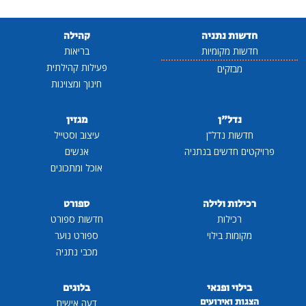
חדשות נתניה
קהילה
חדשות מקומיות
בריאות
פעילות קהילתית
מבזקים
חינוך ומצוינות
נדל"ן
מגזין
חדשות נדל"ן
עיצוב וסטייל
פרויקטים חדשים בנתניה
אנשים
אוכל ומתכונים
רכילות ולילה
ספורט
רכילות
חדשות ספורט
מקומות בילוי
ספורט נוער
מכבי נתניה
בילוי ופנאי
בלוגים
הצגות ואירועים
דעה אישית