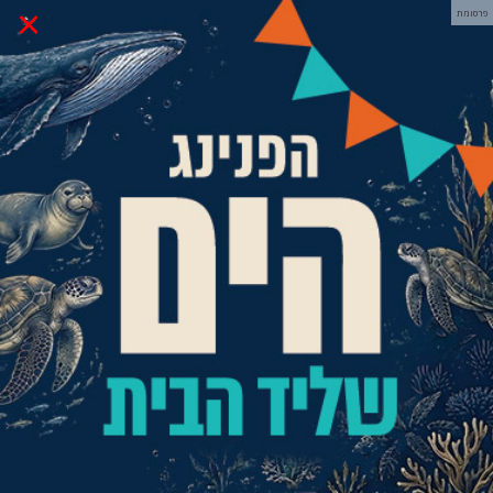
×
פרסומת