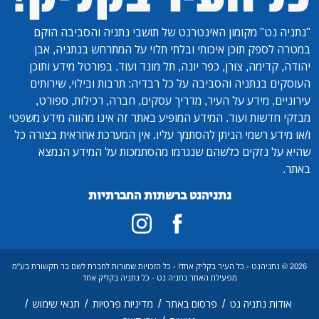
"נתניה נט"
מקומון האינטרנט של תושבי נתניה והסביבה הוקם
במטרה לספק תוכן איכותי ובלתי תלוי על המתרחש בנתניה, אבן
יהודה, קדימה, צורן, כפר יונה, תל מונד ועוד. בפורטל מידע ותוכן
העוסקים בנתניה והסביבה על כל רבדיה: תרבות ובילוי, שירותים
עירוניים, מידע על העיר, מדריך עסקים, חברה, רכילות, ספורט,
מבזקי חדשות ועוד. המידע המופיע באתר זה אינו מהווה מידע משפטי
ו/או מידע רשמי הניתן להסתמך עליו. אין המערכת אחראית בצורה כל
שהיא על נזקים כלשהם שנגרמו מהסתמכות על המידע הנמצא
באתר.
נתניהנט ברשתות החברתיות
2026 © נתניהנט - כל העיר בקליק אחד! - כל הזכויות שמורות לחברת לשם בר תקשורת בע"מ
מפעילת האתר נתניה נט - כל נתניה בקליק אחד
/
/
/
/
אודות נתניה נט
פרסום באתר
מדיניות פרטיות
תנאי שימוש