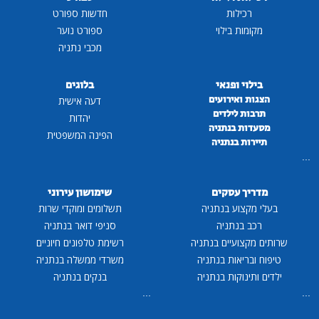
רכילות
חדשות ספורט
מקומות בילוי
ספורט נוער
מכבי נתניה
בילוי ופנאי
בלוגים
הצגות ואירועים
דעה אישית
תרבות לילדים
יהדות
מסעדות בנתניה
הפינה המשפטית
תיירות בנתניה
...
מדריך עסקים
שימושון עירוני
בעלי מקצוע בנתניה
תשלומים ומוקדי שרות
רכב בנתניה
סניפי דואר בנתניה
שרותים מקצועיים בנתניה
רשימת טלפונים חיוניים
טיפוח ובריאות בנתניה
משרדי ממשלה בנתניה
ילדים ותינוקות בנתניה
בנקים בנתניה
...
...