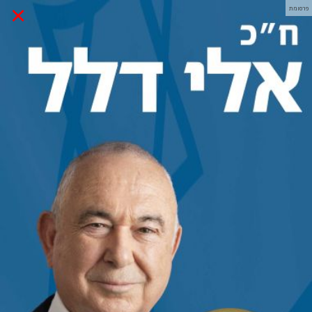
×
פרסומת