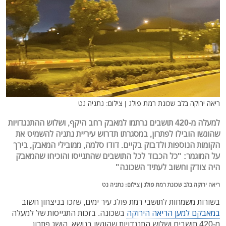
ריאה ירוקה בלב שכונת רמת פולג | צילום: נתניה נט
למעלה מ-420 תושבים נרתמו למאבק רחב היקף, ושלוש ההתנגדויות
שהוגשו הובילו לפתרון, במסגרתו תדרוש עיריית נתניה להשמיט את
הקומות הנוספות ולדבוק בקיים. דודו סלמה, ממובילי המאבק, בירך
על המוגמר: "כל הכבוד לכל התושבים שהתגייסו והוכיחו שהמאבק
היה צודק וחשוב לעתיד השכונה"
ריאה ירוקה בלב שכונת רמת פולג | צילום: נתניה נט
בשורות משמחות לתושבי רמת פולג עיר ימים, שזכו בניצחון חשוב
במאבקם למען הריאה הירוקה
בשכונה. בזכות התגייסות של למעלה
מ-420 תושבים ושלוש התנגדויות שהוגשו בנושא, הושג פתרון