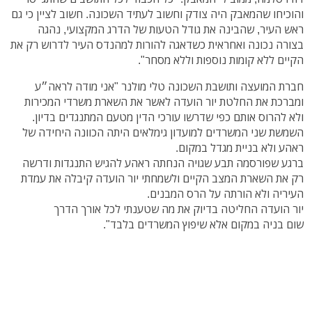
והוכיחו שהמאבק היה צודק וחשוב לעתיד השכונה. חשוב לציין כי גם
ראש העיר, שהבינה את גודל הטעות של הדרג המקצועי, נהגה
בצורה נכונה ואחראית כשדאגה להורות למהנדס העיר לדרוש רק את
הקיים ללא קומות נוספות וללא מסחר".
חברת המועצה ותושבת השכונה טלי מולנר "אני מודה לראה״ע
ומברכת את החלטת יור הועדה לאשר את השארת משרדי המכירות
ולא להרוס אותם כפי שדרשו עורכי הדין מטעם המתנגדים בדיון.
השמשת שני המשרדים למועדון גימלאים היתה הכוונה היחידה של
ראהע ולא בניית מגדל במקום.
ברגע שפורסמה תבע שגויה הנחתה ראהע להגיש התנגדות ודרשה
רק את השארת המצב הקיים ולשמחתי יור הועדה קיבלה את עמדת
העיריה ולא הורתה על הרס המבנים.
יור הועדה החליטה בדיוק את מה שטענתי לכל אורך הדרך
שום בניה במקום אלא שיפוץ המשרדים בלבד".