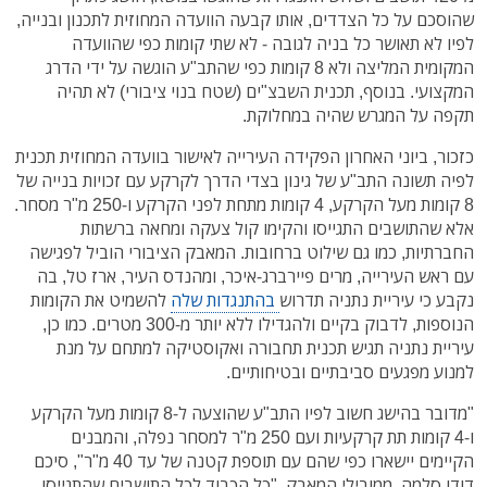
שהוסכם על כל הצדדים, אותו קבעה הוועדה המחוזית לתכנון ובנייה,
לפיו לא תאושר כל בניה לגובה - לא שתי קומות כפי שהוועדה
המקומית המליצה ולא 8 קומות כפי שהתב"ע הוגשה על ידי הדרג
המקצועי. בנוסף, תכנית השבצ"ים (שטח בנוי ציבורי) לא תהיה
תקפה על המגרש שהיה במחלוקת.
כזכור, ביוני האחרון הפקידה העירייה לאישור בוועדה המחוזית תכנית
לפיה תשונה התב"ע של גינון בצדי הדרך לקרקע עם זכויות בנייה של
8 קומות מעל הקרקע, 4 קומות מתחת לפני הקרקע ו-250 מ"ר מסחר.
אלא שהתושבים התגייסו והקימו קול צעקה ומחאה ברשתות
החברתיות, כמו גם שילוט ברחובות. המאבק הציבורי הוביל לפגישה
עם ראש העירייה, מרים פיירברג-איכר, ומהנדס העיר, ארז טל, בה
נקבע כי עיריית נתניה תדרוש
בהתנגדות שלה
להשמיט את הקומות
הנוספות, לדבוק בקיים ולהגדילו ללא יותר מ-300 מטרים. כמו כן,
עיריית נתניה תגיש תכנית תחבורה ואקוסטיקה למתחם על מנת
למנוע מפגעים סביבתיים ובטיחותיים.
"מדובר בהישג חשוב לפיו התב"ע שהוצעה ל-8 קומות מעל הקרקע
ו-4 קומות תת קרקעיות ועם 250 מ"ר למסחר נפלה, והמבנים
הקיימים יישארו כפי שהם עם תוספת קטנה של עד 40 מ"ר", סיכם
דודו סלמה, ממובילי המאבק. "כל הכבוד לכל התושבים שהתגייסו