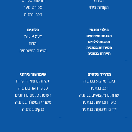
רכילות
חדשות ספורט
מקומות בילוי
ספורט נוער
מכבי נתניה
בילוי ופנאי
בלוגים
הצגות ואירועים
דעה אישית
תרבות לילדים
יהדות
מסעדות בנתניה
הפינה המשפטית
תיירות בנתניה
...
מדריך עסקים
שימושון עירוני
בעלי מקצוע בנתניה
תשלומים ומוקדי שרות
רכב בנתניה
סניפי דואר בנתניה
שרותים מקצועיים בנתניה
רשימת טלפונים חיוניים
טיפוח ובריאות בנתניה
משרדי ממשלה בנתניה
ילדים ותינוקות בנתניה
בנקים בנתניה
...
...