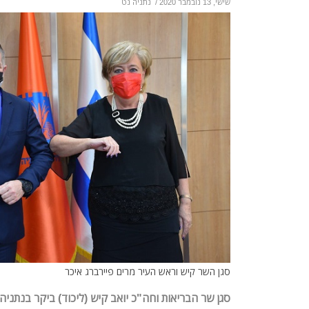
שישי, 13 נובמבר 2020
/
נתניה נט
סגן השר קיש וראש העיר מרים פיירברג איכר
סגן שר הבריאות וחה"כ יואב קיש (ליכוד) ביקר בנתניה