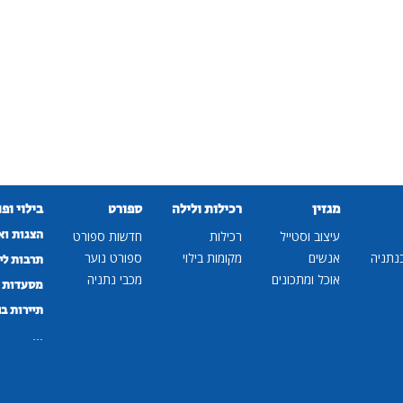
מגזין
רכילות ולילה
ספורט
בילוי ופ
הצגות וא
עיצוב וסטייל
רכילות
חדשות ספורט
נתניה
אנשים
מקומות בילוי
ספורט נוער
תרבות לי
אוכל ומתכונים
מכבי נתניה
מסעדות ב
תיירות ב
...