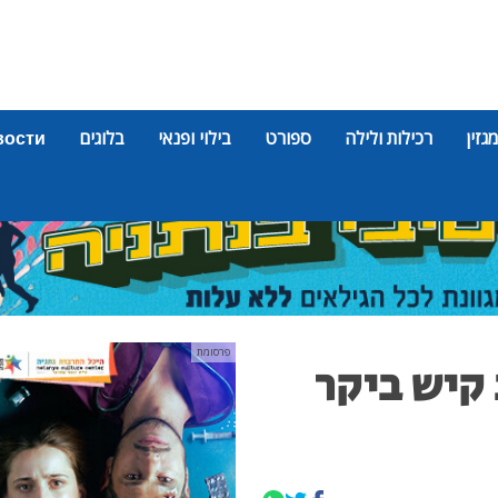
מגזין
רכילות ולילה
ספורט
בילוי ופנאי
בלוגים
вости
פרסומת
 קיש ביקר