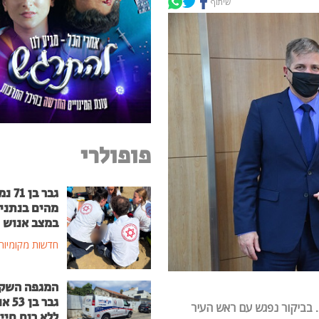
שיתוף
פופולרי
גבר בן
מהים בנתני
במצב אנוש
חדשות מקומיות
המגפה השק
גבר בן
. בביקור נפגש עם ראש העיר
ללא רוח חיי