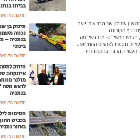
בביתו בנתני
חדשות מקומיות
מישי) את סגן שר הבריאות, יואב
תינוק בן שנ
 נגיף הקורונה.
נכווה משמן
ת, הקמת המשל"ט- מרכז שליטה
בנתניה – מ
ולות נוספות לצמצום התחלואה.
בינוני
ל העשייה הרבה בהתמודדות
חדשות מקומיות
חיזוק למטה
איזנקוט: טל
מולנר מונת
לראש מטה 
בנתניה
חדשות מקומיות
חסימות ליל
בכביש החוף
באזור נתניה
חדשות מקומיות