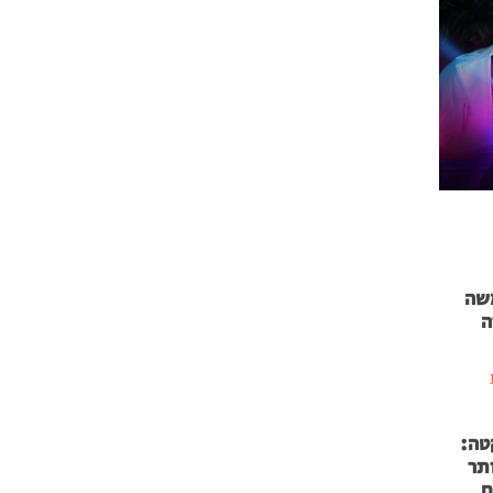
 71 נמשה
ה
טה:
 53 אותר
ם