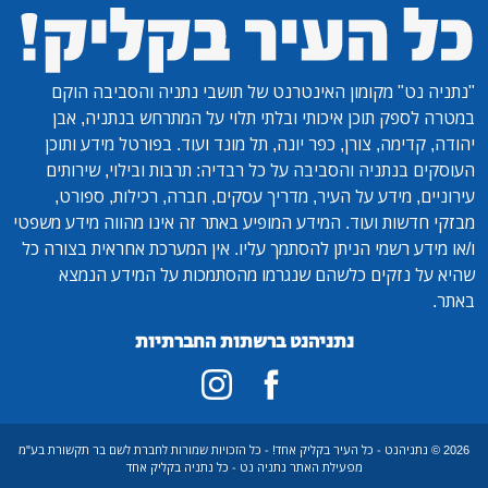
"נתניה נט"
מקומון האינטרנט של תושבי נתניה והסביבה הוקם
במטרה לספק תוכן איכותי ובלתי תלוי על המתרחש בנתניה, אבן
יהודה, קדימה, צורן, כפר יונה, תל מונד ועוד. בפורטל מידע ותוכן
העוסקים בנתניה והסביבה על כל רבדיה: תרבות ובילוי, שירותים
עירוניים, מידע על העיר, מדריך עסקים, חברה, רכילות, ספורט,
מבזקי חדשות ועוד. המידע המופיע באתר זה אינו מהווה מידע משפטי
ו/או מידע רשמי הניתן להסתמך עליו. אין המערכת אחראית בצורה כל
שהיא על נזקים כלשהם שנגרמו מהסתמכות על המידע הנמצא
באתר.
נתניהנט ברשתות החברתיות
2026 © נתניהנט - כל העיר בקליק אחד! - כל הזכויות שמורות לחברת לשם בר תקשורת בע"מ
מפעילת האתר נתניה נט - כל נתניה בקליק אחד