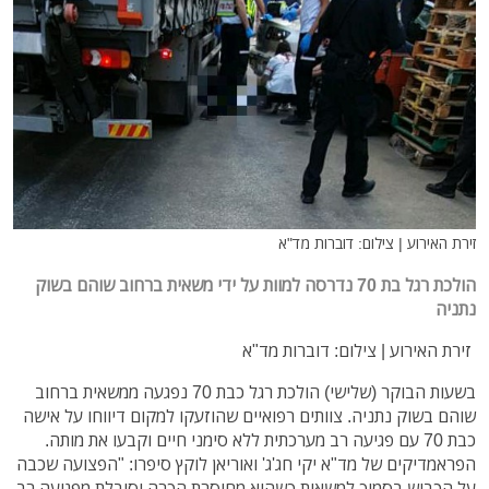
זירת האירוע | צילום: דוברות מד"א
הולכת רגל בת 70 נדרסה למוות על ידי משאית ברחוב שוהם בשוק
נתניה
זירת האירוע | צילום: דוברות מד"א
בשעות הבוקר (שלישי) הולכת רגל כבת 70 נפגעה ממשאית ברחוב
שוהם בשוק נתניה. צוותים רפואיים שהוזעקו למקום דיווחו על אישה
כבת 70 עם פגיעה רב מערכתית ללא סימני חיים וקבעו את מותה.
הפראמדיקים של מד"א יקי חג'ג' ואוריאן לוקץ סיפרו: "הפצועה שכבה
על הכביש בסמוך למשאית כשהיא מחוסרת הכרה וסובלת מפגיעה רב