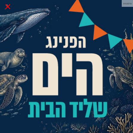
×
פרסומת