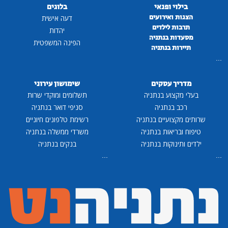
בילוי ופנאי
בלוגים
הצגות ואירועים
דעה אישית
תרבות לילדים
יהדות
מסעדות בנתניה
הפינה המשפטית
תיירות בנתניה
...
מדריך עסקים
שימושון עירוני
בעלי מקצוע בנתניה
תשלומים ומוקדי שרות
רכב בנתניה
סניפי דואר בנתניה
שרותים מקצועיים בנתניה
רשימת טלפונים חיוניים
טיפוח ובריאות בנתניה
משרדי ממשלה בנתניה
ילדים ותינוקות בנתניה
בנקים בנתניה
...
...