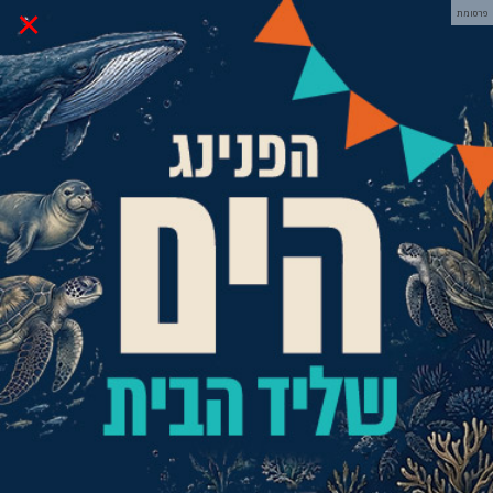
×
פרסומת