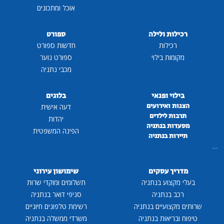
אוכל ומתכונים
רכילות ולילה
ספורט
רכילות
חדשות ספורט
מקומות בילוי
ספורט נוער
מכבי נתניה
בילוי ופנאי
בלוגים
הצגות ואירועים
דעה אישית
תרבות לילדים
יהדות
מסעדות בנתניה
הפינה המשפטית
תיירות בנתניה
...
מדריך עסקים
שימושון עירוני
בעלי מקצוע בנתניה
תשלומים ומוקדי שרות
רכב בנתניה
סניפי דואר בנתניה
שרותים מקצועיים בנתניה
רשימת טלפונים חיוניים
טיפוח ובריאות בנתניה
משרדי ממשלה בנתניה