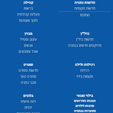
חדשות נתניה
קהילה
חדשות מקומיות
בריאות
פעילות קהילתית
מבזקים
חינוך ומצוינות
נדל"ן
מגזין
חדשות נדל"ן
עיצוב וסטייל
פרויקטים חדשים בנתניה
אנשים
אוכל ומתכונים
רכילות ולילה
ספורט
רכילות
חדשות ספורט
מקומות בילוי
ספורט נוער
מכבי נתניה
בילוי ופנאי
בלוגים
הצגות ואירועים
דעה אישית
תרבות לילדים
יהדות
מסעדות בנתניה