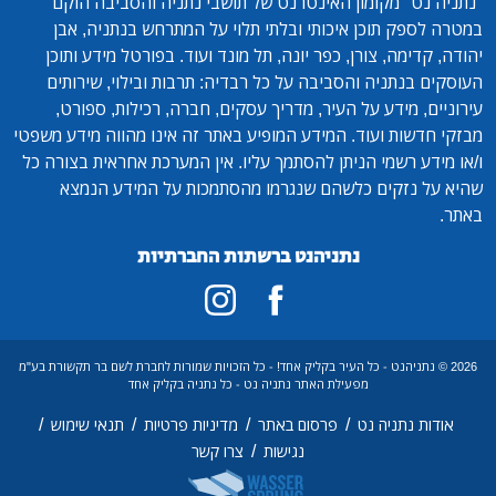
"נתניה נט"
מקומון האינטרנט של תושבי נתניה והסביבה הוקם
במטרה לספק תוכן איכותי ובלתי תלוי על המתרחש בנתניה, אבן
יהודה, קדימה, צורן, כפר יונה, תל מונד ועוד. בפורטל מידע ותוכן
העוסקים בנתניה והסביבה על כל רבדיה: תרבות ובילוי, שירותים
עירוניים, מידע על העיר, מדריך עסקים, חברה, רכילות, ספורט,
מבזקי חדשות ועוד. המידע המופיע באתר זה אינו מהווה מידע משפטי
ו/או מידע רשמי הניתן להסתמך עליו. אין המערכת אחראית בצורה כל
שהיא על נזקים כלשהם שנגרמו מהסתמכות על המידע הנמצא
באתר.
נתניהנט ברשתות החברתיות
2026 © נתניהנט - כל העיר בקליק אחד! - כל הזכויות שמורות לחברת לשם בר תקשורת בע"מ
מפעילת האתר נתניה נט - כל נתניה בקליק אחד
/
/
/
/
אודות נתניה נט
פרסום באתר
מדיניות פרטיות
תנאי שימוש
/
נגישות
צרו קשר