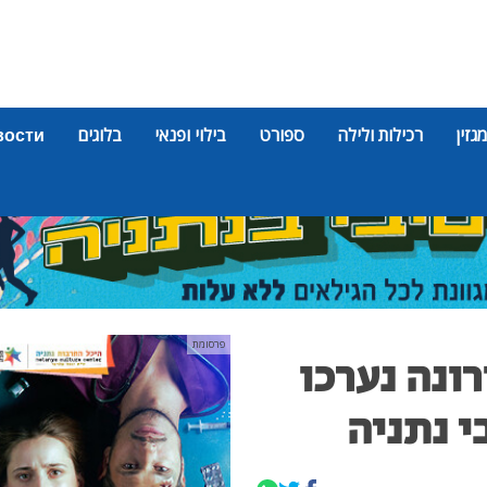
מגזין
רכילות ולילה
ספורט
בילוי ופנאי
בלוגים
вости
פרסומת
ת קורונה נערכו
 נתניה