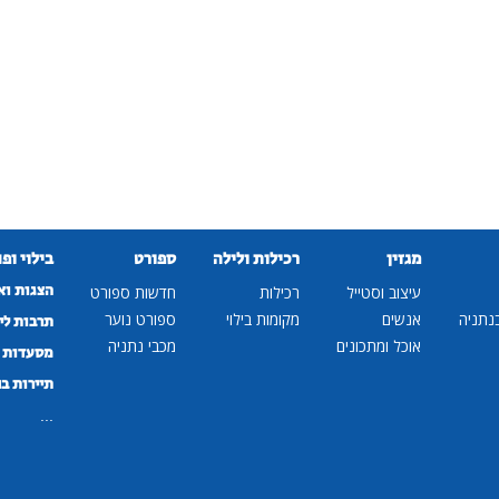
מגזין
רכילות ולילה
ספורט
בילוי ופ
הצגות וא
עיצוב וסטייל
רכילות
חדשות ספורט
נתניה
אנשים
מקומות בילוי
ספורט נוער
תרבות לי
אוכל ומתכונים
מכבי נתניה
מסעדות ב
תיירות ב
...