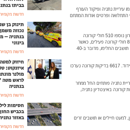
בביתו בנתני
 עיריית נתניה ופיקוד העורף
חדשות מקומיות
ני התחלואה ופרטים אודות המתחם
תינוק בן שנ
נכווה משמן
על פי נתוני פיקוד העורף ומשרד הבריאות בשבוע האחרון נוספו 510 חולי קורונה
בנתניה – מ
בנתניה. סך הכל בנתניה יש נכון להיום בערב (שני) 857 חולי קורונה פעילים, כאשר
בינוני
מפרוץ נגיף הקורונה חלו בנתניה 2994 תושבים, 2137 תושבים החלימו, מדובר ב-40
חדשות מקומיות
חיזוק למטה
עוד עולה מהנתונים כי 2242 תושבים נמצאים היום בבידוד. 6617 בדיקות קורונה נערכו
איזנקוט: טל
מולנר מונת
לראש מטה 
ריית נתניה פותחים החל ממחר
בנתניה
ת קורונה באיצטדיון נתניה,
חדשות מקומיות
חסימות ליל
בכביש החוף
באזור נתניה
, למעט חיילים או תושבים זרים
חדשות מקומיות