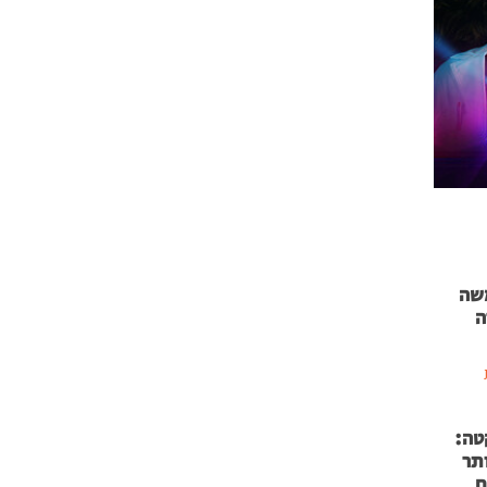
 71 נמשה
ה
טה:
 53 אותר
ם