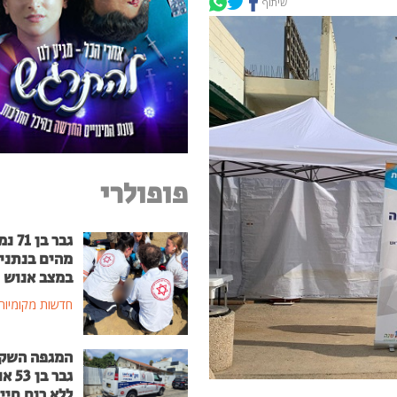
שיתוף
פופולרי
גבר בן
מהים בנתני
במצב אנוש
חדשות מקומיות
המגפה השק
גבר בן
ללא רוח חיי