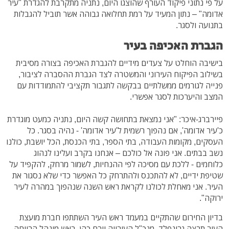
על פי נתוני פיקוד העורף שהוצגו היום, נתניה מתקרבת להגדרת "עיר
אדומה" – נתון המעיד על רמת תחלואה גבוהה אשר תוביל להגבלות
בתנועה ולסגר.
הגברת האכיפה בעיר
בישיבה הוחלט על צעדים מידיים להגברת האכיפה בצורה מסיבית
בשילוב הפיקוח העירוני והמשטרה לצד הגברת ההסברה לציבור,
פנייה לגורמים ממשלתיים בבקשה לתגבור תקציבי להתמודדות עם
המצב והיערכות לסגר אפשרי.
פיירברג-איכר: "אני נמצאת בתחושה קשה היום, נתניה כמעט מוגדרת
כ'עיר אדומה', אם נהפוך רשמית ל'עיר אדומה' - נהיה בסגר. כל
העסקים, מקומות העבודה, בתי הספר, בתי הכנסת, הכל יושבת, כולנו
נשב בבתים. אני פונה אל כולכם – אנחנו בקרב ועלינו לנהוג
כלוחמים - ללכת עם מסיכה לפי ההנחיות, לשמור מרחק, להקפיד על
שטיפת ידיים, לא להתכנס ולהתרחק כל האפשר כדי שלא נסגור את
העיר. אני מאחלת לכולנו לקראת ראש השנה שנהפוך במהרה לעיר
ירוקה".
בדיון החירום שהתקיים במעמד ראש העיר השתתפו חברת מועצת
העיר תרצה גרינפלד, מנכ"ל העירייה יורם כהן, ראש מינהל הרווחה