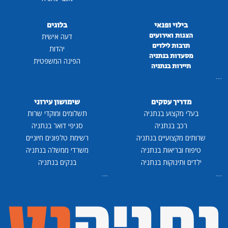
בילוי ופנאי
בלוגים
הצגות ואירועים
דעה אישית
תרבות לילדים
יהדות
מסעדות בנתניה
הפינה המשפטית
תיירות בנתניה
...
מדריך עסקים
שימושון עירוני
בעלי מקצוע בנתניה
תשלומים ומוקדי שרות
רכב בנתניה
סניפי דואר בנתניה
שרותים מקצועיים בנתניה
רשימת טלפונים חיוניים
טיפוח ובריאות בנתניה
משרדי ממשלה בנתניה
ילדים ותינוקות בנתניה
בנקים בנתניה
...
...