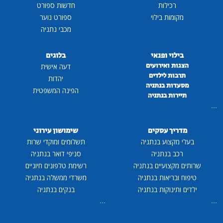
רכילות
חדשות ספורט
מקומות בילוי
ספורט נוער
מכבי נתניה
בילוי ופנאי
בלוגים
הצגות ואירועים
דעה אישית
תרבות לילדים
יהדות
מסעדות בנתניה
הפינה המשפטית
תיירות בנתניה
...
מדריך עסקים
שימושון עירוני
בעלי מקצוע בנתניה
תשלומים ומוקדי שרות
רכב בנתניה
סניפי דואר בנתניה
שרותים מקצועיים בנתניה
רשימת טלפונים חיוניים
טיפוח ובריאות בנתניה
משרדי ממשלה בנתניה
ילדים ותינוקות בנתניה
בנקים בנתניה
...
...